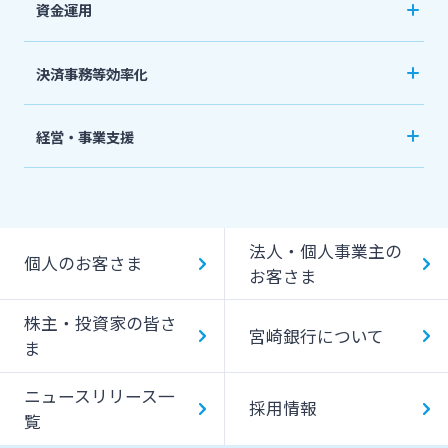
資金運用
みやぎんビジネスローンプラザ
事業資金・経営サポート
インターネット口座振替受付サービス
ご預金
法人・個人事業主のお客さま
決済事務等効率化
農業事業者サポート
グループ会社
外貨預金
てきぱきパソコンサービス
法人向けネットバンキングサービス「てきぱき
私募債
株主・投資家の皆さま
経営・事業支援
投資信託
ネット」
閉じる
その他
事業承継・M&A
事業性融資電子契約サービス
国債
みやぎんMikatanoシリーズ
宮崎銀行について
IT・デジタル化支援
みやぎん「でんさいサービス」
法人・個人事業主の
みやぎん電子交付サービス
個人のお客さま
みやぎん Big Advance
お客さま
ニュースリリース一覧
Web伝票作成サービス
ビジネスマッチング
株主・投資家の皆さ
保証申込サービス
変更届出書作成サービス
宮崎銀行について
ま
採用情報
シンジケートローン
代金回収サービス
ニュースリリース一
外国送金依頼書作成サービス
SDGs宣言企業紹介
採用情報
お問い合わせ先一覧
覧
ペイジー口座振替受付サービス