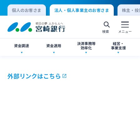
個人のお客さま
法人・個人事業主のお客さま
株主・投
検索
メニュー
決済事務等
経営・
資金調達
資金運用
効率化
事業支援
法人向けネットバンキングサービス「てきぱき
創業サポート
ご預金
事業承継・M&A
ネット」
外部リンクはこちら
個人向けインターネットバンキング
事業資金・経営サポート
外貨預金
IT・デジタル化支援
みやぎんMikatanoシリーズ
ログオン
農業事業者サポート
投資信託
みやぎん Big Advance
みやぎん「でんさいサービス」
法人向けインターネットバンキング
私募債
国債
シンジケートローン