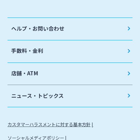
地域密着型支援
売上金ATM収納サービス
閉じる
その他専門分野に関する支援
キャッシュレス決済サービス
ヘルプ・お問い合わせ
海外進出支援
夜間金庫サービス
確定拠出年金
インターネット口座振替受付サービス
手数料・金利
リース関連
てきぱきパソコンサービス
みやぎんビジネスローンプラザ
店舗・ATM
みやぎん電子交付サービス
保証申込サービス
ニュース・トピックス
カスタマーハラスメントに対する基本方針
ソーシャルメディアポリシー