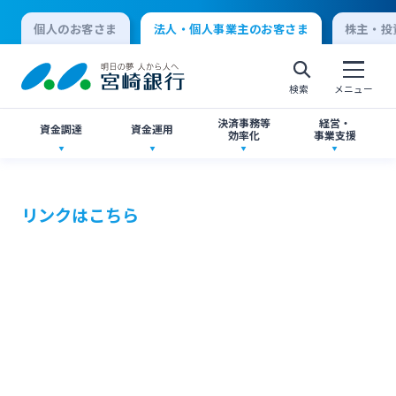
個人のお客さま
法人・個人事業主のお客さま
株主・投
検索
メニュー
決済事務等
経営・
資金調達
資金運用
効率化
事業支援
法人向けネットバンキングサービス「てきぱき
創業サポート
ご預金
事業承継・M&A
ネット」
リンクはこちら
個人向けインターネットバンキング
事業資金・経営サポート
外貨預金
IT・デジタル化支援
みやぎんMikatanoシリーズ
ログオン
農業事業者サポート
投資信託
みやぎん Big Advance
みやぎん「でんさいサービス」
法人向けインターネットバンキング
私募債
国債
シンジケートローン