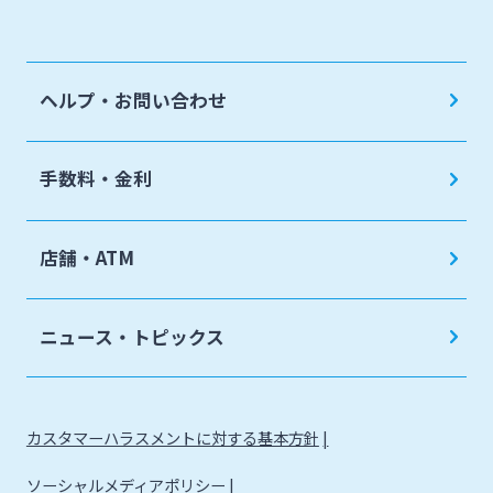
地域密着型支援
売上金ATM収納サービス
閉じる
その他専門分野に関する支援
キャッシュレス決済サービス
ヘルプ・お問い合わせ
海外進出支援
夜間金庫サービス
確定拠出年金
インターネット口座振替受付サービス
手数料・金利
リース関連
てきぱきパソコンサービス
みやぎんビジネスローンプラザ
店舗・ATM
みやぎん電子交付サービス
保証申込サービス
ニュース・トピックス
カスタマーハラスメントに対する基本方針
ソーシャルメディアポリシー