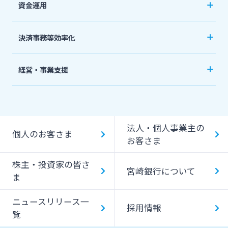
資金運用
みやぎんビジネスローンプラザ
事業資金・経営サポート
インターネット口座振替受付サービス
ご預金
法人・個人事業主のお客さま
決済事務等効率化
農業事業者サポート
グループ会社
外貨預金
てきぱきパソコンサービス
法人向けネットバンキングサービス「てきぱき
私募債
株主・投資家の皆さま
経営・事業支援
投資信託
ネット」
閉じる
その他
事業承継・M&A
事業性融資電子契約サービス
国債
みやぎんMikatanoシリーズ
宮崎銀行について
IT・デジタル化支援
みやぎん「でんさいサービス」
法人・個人事業主の
みやぎん電子交付サービス
個人のお客さま
みやぎん Big Advance
お客さま
ニュースリリース一覧
Web伝票作成サービス
ビジネスマッチング
株主・投資家の皆さ
保証申込サービス
変更届出書作成サービス
宮崎銀行について
ま
採用情報
シンジケートローン
代金回収サービス
ニュースリリース一
外国送金依頼書作成サービス
SDGs宣言企業紹介
採用情報
お問い合わせ先一覧
覧
ペイジー口座振替受付サービス