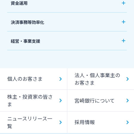
資金運用
みやぎんビジネスローンプラザ
事業資金・経営サポート
インターネット口座振替受付サービス
ご預金
法人・個人事業主のお客さま
決済事務等効率化
農業事業者サポート
グループ会社
外貨預金
てきぱきパソコンサービス
法人向けネットバンキングサービス「てきぱき
私募債
株主・投資家の皆さま
経営・事業支援
投資信託
ネット」
閉じる
その他
事業承継・M&A
事業性融資電子契約サービス
国債
みやぎんMikatanoシリーズ
宮崎銀行について
IT・デジタル化支援
みやぎん「でんさいサービス」
法人・個人事業主の
みやぎん電子交付サービス
個人のお客さま
みやぎん Big Advance
お客さま
ニュースリリース一覧
Web伝票作成サービス
ビジネスマッチング
株主・投資家の皆さ
保証申込サービス
変更届出書作成サービス
宮崎銀行について
ま
採用情報
シンジケートローン
代金回収サービス
ニュースリリース一
外国送金依頼書作成サービス
SDGs宣言企業紹介
採用情報
お問い合わせ先一覧
覧
ペイジー口座振替受付サービス