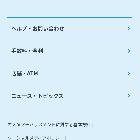
地域密着型支援
売上金ATM収納サービス
閉じる
その他専門分野に関する支援
キャッシュレス決済サービス
ヘルプ・お問い合わせ
海外進出支援
夜間金庫サービス
確定拠出年金
インターネット口座振替受付サービス
手数料・金利
リース関連
てきぱきパソコンサービス
みやぎんビジネスローンプラザ
店舗・ATM
みやぎん電子交付サービス
保証申込サービス
ニュース・トピックス
カスタマーハラスメントに対する基本方針
ソーシャルメディアポリシー