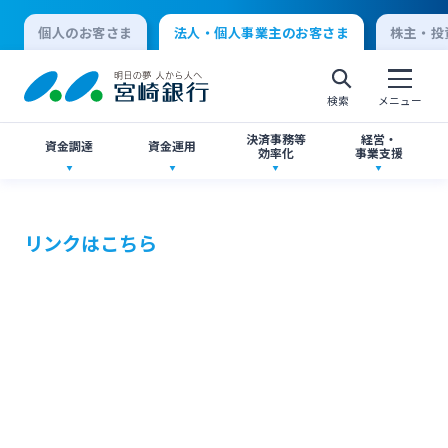
個人のお客さま
法人・個人事業主のお客さま
株主・投
検索
メニュー
決済事務等
経営・
資金調達
資金運用
効率化
事業支援
法人向けネットバンキングサービス「てきぱき
創業サポート
ご預金
事業承継・M&A
ネット」
リンクはこちら
個人向けインターネットバンキング
事業資金・経営サポート
外貨預金
IT・デジタル化支援
みやぎんMikatanoシリーズ
ログオン
農業事業者サポート
投資信託
みやぎん Big Advance
みやぎん「でんさいサービス」
法人向けインターネットバンキング
私募債
国債
シンジケートローン