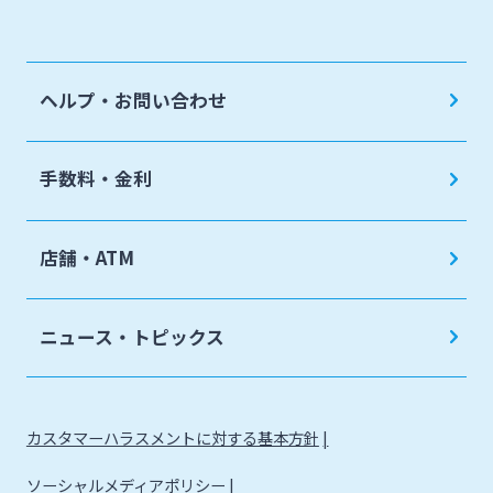
地域密着型支援
売上金ATM収納サービス
閉じる
その他専門分野に関する支援
キャッシュレス決済サービス
ヘルプ・お問い合わせ
海外進出支援
夜間金庫サービス
確定拠出年金
インターネット口座振替受付サービス
手数料・金利
リース関連
てきぱきパソコンサービス
みやぎんビジネスローンプラザ
店舗・ATM
みやぎん電子交付サービス
保証申込サービス
ニュース・トピックス
カスタマーハラスメントに対する基本方針
ソーシャルメディアポリシー