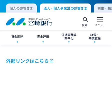
個人のお客さま
法人・個人事業主のお客さま
株主・投
検索
メニュー
決済事務等
経営・
資金調達
資金運用
効率化
事業支援
法人向けネットバンキングサービス「てきぱき
創業サポート
ご預金
事業承継・M&A
ネット」
外部リンクはこちら
個人向けインターネットバンキング
事業資金・経営サポート
外貨預金
IT・デジタル化支援
みやぎんMikatanoシリーズ
ログオン
農業事業者サポート
投資信託
みやぎん Big Advance
みやぎん「でんさいサービス」
法人向けインターネットバンキング
私募債
国債
シンジケートローン