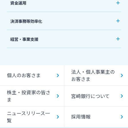
資金運用
みやぎんビジネスローンプラザ
事業資金・経営サポート
インターネット口座振替受付サービス
ご預金
法人・個人事業主のお客さま
決済事務等効率化
農業事業者サポート
グループ会社
外貨預金
てきぱきパソコンサービス
法人向けネットバンキングサービス「てきぱき
私募債
株主・投資家の皆さま
経営・事業支援
投資信託
ネット」
閉じる
その他
事業承継・M&A
事業性融資電子契約サービス
国債
みやぎんMikatanoシリーズ
宮崎銀行について
IT・デジタル化支援
みやぎん「でんさいサービス」
法人・個人事業主の
みやぎん電子交付サービス
個人のお客さま
みやぎん Big Advance
お客さま
ニュースリリース一覧
Web伝票作成サービス
ビジネスマッチング
株主・投資家の皆さ
保証申込サービス
変更届出書作成サービス
宮崎銀行について
ま
採用情報
シンジケートローン
代金回収サービス
ニュースリリース一
外国送金依頼書作成サービス
SDGs宣言企業紹介
採用情報
お問い合わせ先一覧
覧
ペイジー口座振替受付サービス