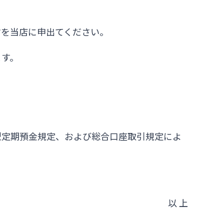
旨を当店に申出てください。
ます。
型定期預金規定、および総合口座取引規定によ
以 上