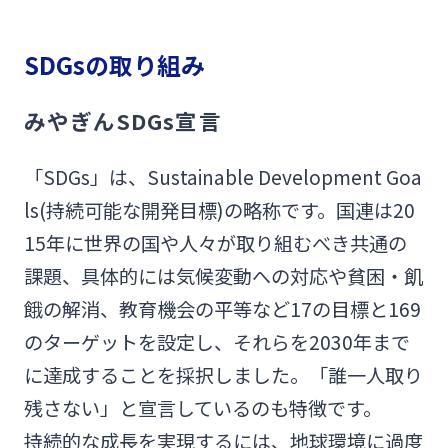
みやぎんMikatanoシリーズ
SDGsの取り組み
ログオン
みやぎんSDGs宣言
「SDGs」は、Sustainable Development Goa
ls(持続可能な開発目標)の略称です。国連は20
よくあるご質問
チャットで相談
15年に世界の国や人々が取り組むべき共通の
課題、具体的には気候変動への対応や貧困・飢
English
餓の解消、教育機会の平等など17の目標と169
のターゲットを設定し、それらを2030年まで
に達成することを採択しました。「誰一人取り
個人のお客さま
残さない」と宣言しているのも特徴です。
持続的な成長を実現するには、地球環境に過度