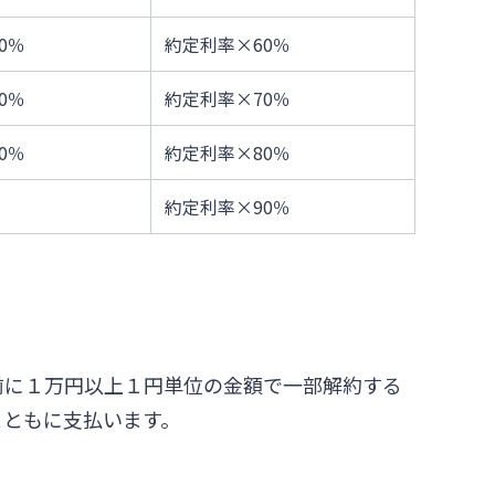
0％
約定利率×60％
0％
約定利率×70％
0％
約定利率×80％
約定利率×90％
前に１万円以上１円単位の金額で一部解約する
とともに支払います。