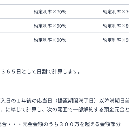
約定利率×70％
約定利率×7
約定利率×90％
約定利率×8
約定利率×90％
約定利率×9
を３６５日として日割で計算します。
預入日の１年後の応当日（据置期間満了日）以降満期日
２．に準じて計算し、次の範囲で一部解約する預金元金
場合・・・元金金額のうち３００万を超える金額部分