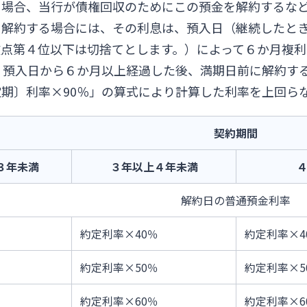
る場合、当行が債権回収のためにこの預金を解約するな
り解約する場合には、その利息は、預入日（継続したと
数点第４位以下は切捨てとします。）によって６か月複
、預入日から６か月以上経過した後、満期日前に解約す
期〕利率×90％」の算式により計算した利率を上回ら
契約期間
３年未満
３年以上４年未満
解約日の普通預金利率
約定利率×40％
約定利率×4
約定利率×50％
約定利率×5
約定利率×60％
約定利率×6