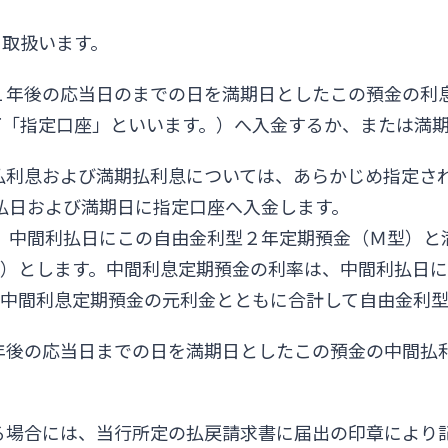
り取扱います。
１年後の応当日のまでの日を満期日としたこの預金の利
下「指定口座」といいます。）へ入金するか、または満
払利息および満期払利息については、あらかじめ指定さ
利払日および満期日に指定口座へ入金します。
は、中間利払日にこの自由金利型２年定期預金（Ｍ型）
。）とします。中間利息定期預金の利率は、中間利払日
、中間利息定期預金の元利金とともに合計して自由金利
年後の応当日までの日を満期日としたこの預金の中間払
る場合には、当行所定の払戻請求書に届出の印章により