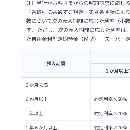
（３）当行がお客さまからの解約請求に応じ
「各取引に共通する規定」第４条４項によ
数について次の預入期間に応じた利率（小
す。 ただし、次の預入期間に応じた利率は
た自由金利型定期預金（Ｍ型）〔スーパー定
預入期間
１か月以上
６か月未満
６か月以上
約定利率×50％
１年以上
約定利率×70％
１年６か月以上
約定利率×70％