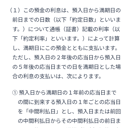
法人・個人事業主のお客さま
（１）この預金の利息は、預入日から満期日の
前日までの日数（以下「約定日数」といいま
株主・投資家の皆さま
す。）について通帳（証書）記載の利率（以
下「約定利率」といいます。）によって計算
宮崎銀行について
し、満期日にこの預金とともに支払います。
ただし、預入日の２年後の応当日から預入日
ニュースリリース一覧
の５年後の応当日までの日を満期日とした場
合の利息の支払いは、次によります。
採用情報
① 預入日から満期日の１年前の応当日まで
の間に到来する預入日の１年ごとの応当日
お問い合わせ先一覧
を「中間利払日」とし、預入日または前回
の中間利払日からその中間利払日の前日ま