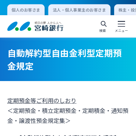
個人のお客さま
法人・個人事業主のお客さま
株主・投
検索
メニュー
自動解約型自由金利型定期預
個人向けインターネットバンキング
金規定
ログオン
定期預金等ご利用のしおり
法人向けインターネットバンキング
＜定期預金・積立定期預金・定期積金・通知預
金・譲渡性預金規定集＞
ログオン