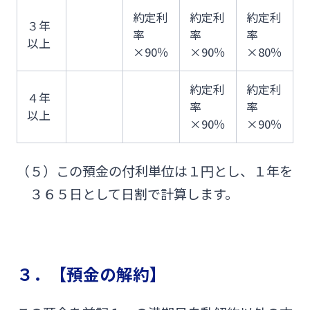
約定利
約定利
約定利
３年
率
率
率
以上
×90％
×90％
×80％
約定利
約定利
４年
率
率
以上
×90％
×90％
（５）この預金の付利単位は１円とし、１年を
３６５日として日割で計算します。
３．【預金の解約】