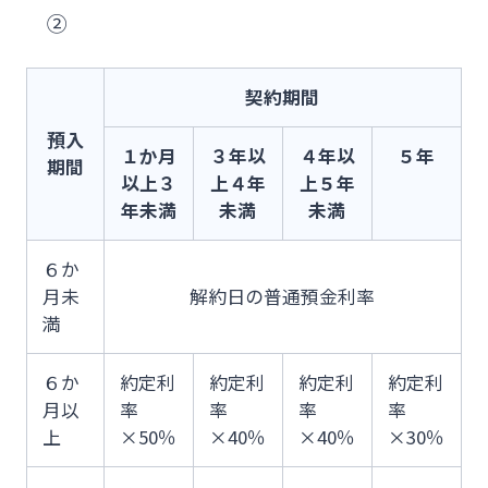
②
契約期間
預入
１か月
３年以
４年以
５年
期間
以上３
上４年
上５年
年未満
未満
未満
６か
月未
解約日の普通預金利率
満
６か
約定利
約定利
約定利
約定利
月以
率
率
率
率
上
×50％
×40％
×40％
×30％