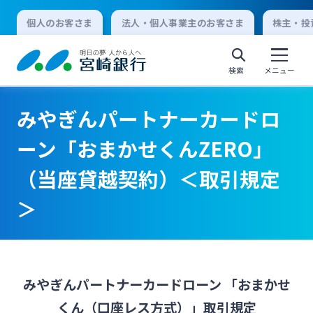
個人のお客さま
法人・個人事業主のお客さま
株主・投
検索
メニュー
みやぎんパートナーカードロ
個人向けインターネットバンキング
ーン「おまかせくんZERO」
（当座貸越契約）＜取引規定
ログオン
＞
法人向けインターネットバンキング
ログオン
みやぎんパートナーカードローン 「おまかせ
くん（口座レス方式）」取引規定