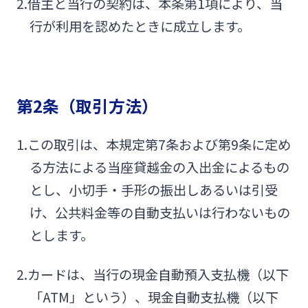
2.借主と当行の契約は、本条第1項により、当
法人・個人事業主のお客さま
行が利用を認めたときに成立します。
株主・投資家の皆さま
第2条（取引方法）
宮崎銀行について
1.この取引は、本規定第7条および第9条に定め
ニュースリリース一覧
る方法による当座貸越金の入出金によるもの
とし、小切手・手形の振出しあるいは引受
採用情報
け、公共料金等の自動支払いは行わないもの
とします。
お問い合わせ先一覧
2.カードは、当行の現金自動預入支払機（以下
「ATM」という）、現金自動支払機（以下