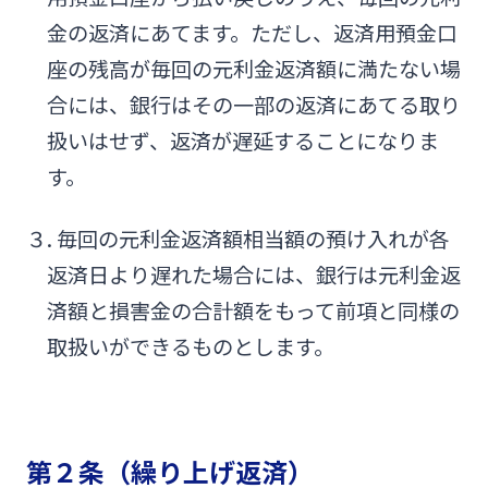
法人・個人事業主のお客さま
金の返済にあてます。ただし、返済用預金口
座の残高が毎回の元利金返済額に満たない場
株主・投資家の皆さま
合には、銀行はその一部の返済にあてる取り
扱いはせず、返済が遅延することになりま
宮崎銀行について
す。
３. 毎回の元利金返済額相当額の預け入れが各
ニュースリリース一覧
返済日より遅れた場合には、銀行は元利金返
済額と損害金の合計額をもって前項と同様の
採用情報
取扱いができるものとします。
お問い合わせ先一覧
第２条（繰り上げ返済）