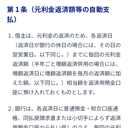
第 1 条（元利金返済額等の自動支
みやぎんMikatanoシリーズ
払）
ログオン
１. 借主は、元利金の返済のため、各返済日
（返済日が銀行の休日の場合には、その日の
翌営業日。以下同じ。）までに毎回の元利金
返済額（半年ごと増額返済併用の場合には、
よくあるご質問
チャットで相談
増額返済日に増額返済額を毎月の返済額に加
えた額。以下同じ。）相当額を返済用預金口
English
座に預け入れておくものとします。
２. 銀行は、各返済日に普通預金・総合口座通
個人のお客さま
帳、同払戻請求書または小切手によらず返済
用預金口座から払い戻しのうえ、毎回の元利