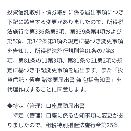
法人・個人事業主のお客さま
投資信託取引・債券取引に係る届出事項につき
下記に該当する変更がありましたので、所得税
株主・投資家の皆さま
法施行令第336条第3項、第339条第4項および
第5項、第342条第3項の規定に基づき変更事項
宮崎銀行について
を告知し、所得税法施行規則第81条の7第3
項、第81条の11第3項、第81条の21第2項の規
ニュースリリース一覧
定に基づき下記変更事項を届出ます。また「投
資信託・債券 諸変更届出書 兼 包括告知書」を
採用情報
代理作成することに同意します。
◆特定（管理）口座異動届出書
お問い合わせ先一覧
特定（管理）口座に係る告知事項に変更があ
りましたので、租税特別措置法施行令第25条