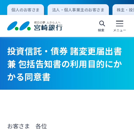
個人のお客さま
法人・個人事業主のお客さま
株主・投
検索
メニュー
投資信託・債券 諸変更届出書
個人向けインターネットバンキング
兼 包括告知書の利用目的にか
かる同意書
ログオン
法人向けインターネットバンキング
ログオン
お客さま 各位