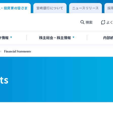
主・投資家の皆さま
宮崎銀行について
ニュースリリース
採
検索
よ
け情報
株主総会・
株主情報
内部
Financial Statements
券報告書・四半期報告書
情報
当のご案内
IR関連ニュースリリース
書・ディスクロージャー誌
English
ts
閉じる
閉じる
閉じる
閉じる
閉じる