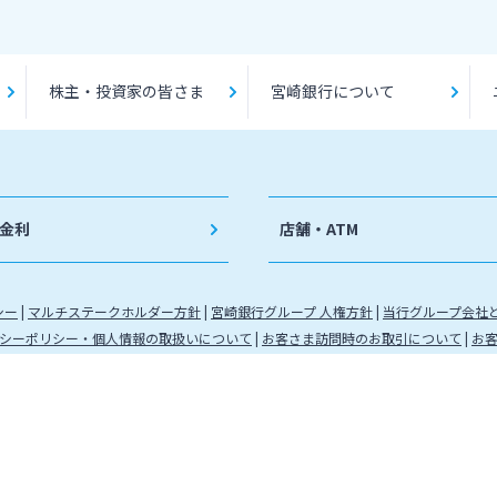
株主・投資家の皆さま
宮崎銀行について
金利
店舗・ATM
シー
マルチステークホルダー方針
宮崎銀行グループ 人権方針
当行グループ会社
シーポリシー・個人情報の取扱いについて
お客さま訪問時のお取引について
お
九州財務局長（登金）第5号 所属協会：日本証券業協会
（代信）第8号 所属信託会社 三井住友信託銀行株式会社
金運営管理業 登録番号 88