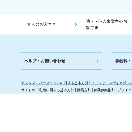
法人・個人事業主のお
個人のお客さま
客さま
ヘルプ・お問い合わせ
手数料・
カスタマーハラスメントに対する基本方針
ソーシャルメディアポリ
サイトのご利用に関する基本方針
勧誘方針
保険募集指針
プライバ
金融取引に関わる方針
金融機関コード：0184 登録金融機関 
株式会社宮崎銀行
信託契約代理業 登録番号 九州財務局長
確定拠出年金運営管理機関登録票 確定拠出年