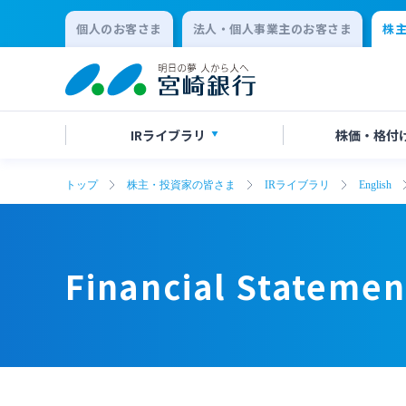
個人のお客さま
法人・個人事業主のお客さま
株
IR
ライブラリ
株価・
格付
トップ
株主・投資家の皆さま
IRライブラリ
English
決算短信
株価情報
株主総会のご案内
Financial Statements
Financial Statements
有価証
格付け
中間配
会社説明会資料
統合報告
Financial Statemen