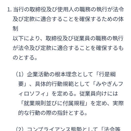
1. 当行の取締役及び使用人の職務の執行が法令
及び定款に適合することを確保するための体
法人・個人事業主のお客さま
制
以下により、取締役及び従業員の職務の執行
株主・投資家の皆さま
が法令及び定款に適合することを確保するも
のとする。
宮崎銀行について
（1）企業活動の根本理念として「行是綱
ニュースリリース一覧
要」、具体的行動規範として「みやぎんフ
ィロソフィ」を定める。従業員向けには
採用情報
「就業規則並びに付属規程」を定め、実際
的な行動の際の指針とする。
お問い合わせ先一覧
（2）コンプライアンス態勢として「法令等