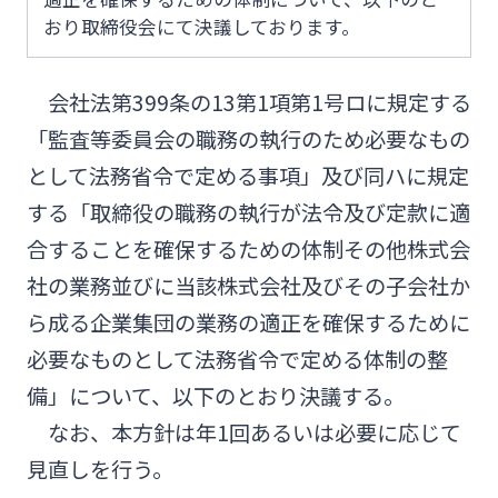
ログオン
おり取締役会にて決議しております。
会社説明会資料
みやぎんMikatanoシリーズ
会社法第399条の13第1項第1号ロに規定する
統合報告書・ディスクロージャー誌
「監査等委員会の職務の執行のため必要なもの
ログオン
として法務省令で定める事項」及び同ハに規定
English
する「取締役の職務の執行が法令及び定款に適
合することを確保するための体制その他株式会
社の業務並びに当該株式会社及びその子会社か
閉じる
ら成る企業集団の業務の適正を確保するために
よくあるご質問
チャットで相談
必要なものとして法務省令で定める体制の整
備」について、以下のとおり決議する。
English
なお、本方針は年1回あるいは必要に応じて
見直しを行う。
個人のお客さま