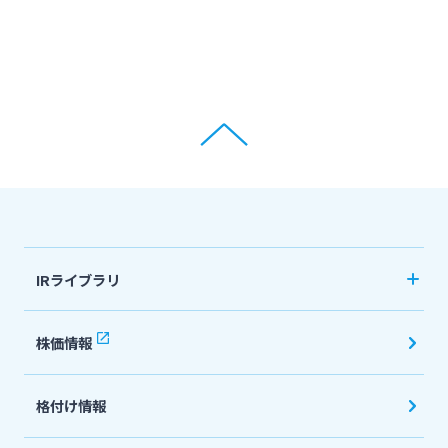
IRライブラリ
決算短信
株価情報
有価証券報告書・四半期報告書
格付け情報
IR関連ニュースリリース