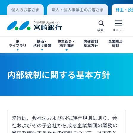
個人のお客さま
法人・個人事業主のお客さま
株主・投
検索
メニュー
IR
株価・
株主総会・
内部統制
企業統治
ライブラリ
格付け情報
株主情報
基本方針
体制
決算短信
株価情報
株主総会のご案内
内部統制に関する基本方針
内部統制に関する基本方針
内部統制に関する基本方針
個人向けインターネットバンキング
有価証券報告書・四半期報告書
格付け情報
中間配当のご案内
閉じる
閉じる
ログオン
IR関連ニュースリリース
閉じる
閉じる
法人向けインターネットバンキング
弊行は、会社法および同法施行規則に則り、会
社およびその子会社から成る企業集団の業務の
投資家向け説明会資料
適正を確保するための体制について、以下のと