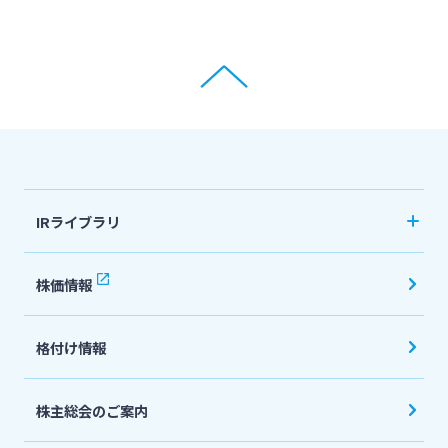
IRライブラリ
決算短信
株価情報
有価証券報告書・四半期報告書
格付け情報
IR関連ニュースリリース
会社説明会資料
株主総会のご案内
投資家向け説明会資料