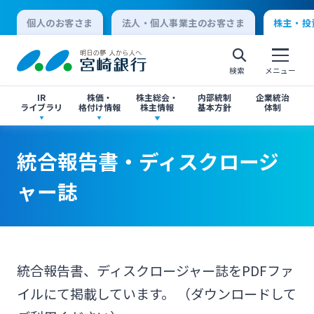
個人のお客さま
法人・個人事業主のお客さま
株主・投
検索
メニュー
IR
株価・
株主総会・
内部統制
企業統治
ライブラリ
格付け情報
株主情報
基本方針
体制
決算短信
株価情報
株主総会のご案内
統合報告書・ディスクロージャー誌
統合報告書・ディスクロージャー誌
統合報告書・ディスクロージ
個人向けインターネットバンキング
ャー誌
有価証券報告書・四半期報告書
格付け情報
中間配当のご案内
閉じる
閉じる
ログオン
IR関連ニュースリリース
閉じる
閉じる
統合報告書、ディスクロージャー誌をPDFファ
法人向けインターネットバンキング
イルにて掲載しています。 （ダウンロードして
投資家向け説明会資料