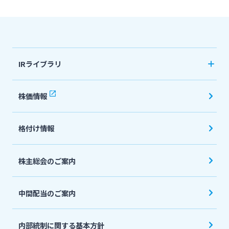
法人・個人事業主のお客さま
IRライブラリ
株主・投資家の皆さま
決算短信
株価情報
宮崎銀行について
有価証券報告書・四半期報告書
格付け情報
IR関連ニュースリリース
ニュースリリース一覧
会社説明会資料
株主総会のご案内
採用情報
投資家向け説明会資料
中間配当のご案内
統合報告書・ディスクロージャー誌
お問い合わせ先一覧
English
内部統制に関する基本方針