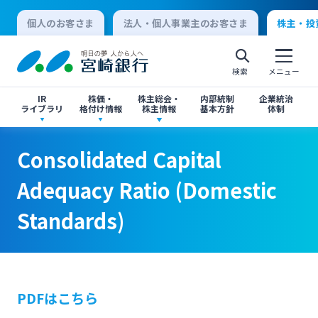
個人のお客さま
法人・個人事業主のお客さま
株主・投
検索
メニュー
IR
株価・
株主総会・
内部統制
企業統治
ライブラリ
格付け情報
株主情報
基本方針
体制
Consolidated Capital Adequacy Ratio
Consolidated Capital Adequacy Ratio
決算短信
株価情報
株主総会のご案内
Consolidated Capital
(Domestic Standards)
(Domestic Standards)
個人向けインターネットバンキング
Adequacy Ratio (Domestic
有価証券報告書・四半期報告書
格付け情報
中間配当のご案内
Standards)
ログオン
閉じる
閉じる
IR関連ニュースリリース
閉じる
閉じる
法人向けインターネットバンキング
PDFはこちら
投資家向け説明会資料