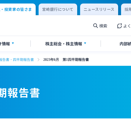
主・投資家の皆さま
宮崎銀行について
ニュースリリース
採
検索
よ
け情報
株主総会・
株主情報
内部
報告書・四半期報告書
2023年6月 第1四半期報告書
券報告書・四半期報告書
情報
当のご案内
IR関連ニュースリリース
書・ディスクロージャー誌
English
半期報告書
閉じる
閉じる
閉じる
閉じる
閉じる