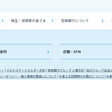
株主・投資家の皆さま
宮崎銀行について
金利
店舗・ATM
シー
マルチステークホルダー方針
宮崎銀行グループ 人権方針
当行グループ会社
シーポリシー・個人情報の取扱いについて
お客さま訪問時のお取引について
お
九州財務局長（登金）第5号 所属協会：日本証券業協会
（代信）第8号 所属信託会社 三井住友信託銀行株式会社
金運営管理業 登録番号 88