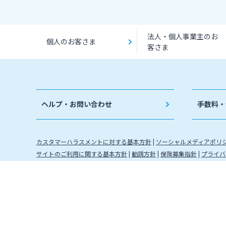
法人・個人事業主のお
個人のお客さま
客さま
ヘルプ・お問い合わせ
手数料・
カスタマーハラスメントに対する基本方針
ソーシャルメディアポリ
サイトのご利用に関する基本方針
勧誘方針
保険募集指針
プライバ
金融取引に関わる方針
金融機関コード：0184 登録金融機関 
株式会社宮崎銀行
信託契約代理業 登録番号 九州財務局長
確定拠出年金運営管理機関登録票 確定拠出年