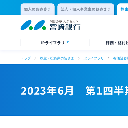
個人のお客さま
法人・個人事業主のお客さま
株
IR
ライブラリ
株価・
格付
トップ
株主・投資家の皆さま
IRライブラリ
有価証券
決算短信
株価情報
株主総会のご案内
2023年6月 第1四半期報告書
2023年6月 第1四半期報告書
有価証
格付け
中間配
会社説明会資料
統合報告
2023年6月 第1四