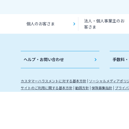
法人・個人事業主のお
個人のお客さま
客さま
ヘルプ・お問い合わせ
手数料・
カスタマーハラスメントに対する基本方針
ソーシャルメディアポリ
サイトのご利用に関する基本方針
勧誘方針
保険募集指針
プライバ
金融取引に関わる方針
金融機関コード：0184 登録金融機関 
株式会社宮崎銀行
信託契約代理業 登録番号 九州財務局長
確定拠出年金運営管理機関登録票 確定拠出年