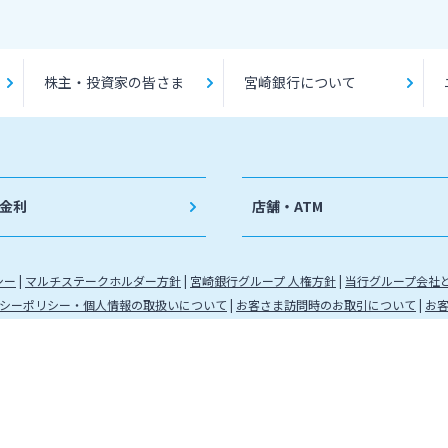
株主・投資家の皆さま
宮崎銀行について
金利
店舗・ATM
シー
マルチステークホルダー方針
宮崎銀行グループ 人権方針
当行グループ会社
シーポリシー・個人情報の取扱いについて
お客さま訪問時のお取引について
お
九州財務局長（登金）第5号 所属協会：日本証券業協会
（代信）第8号 所属信託会社 三井住友信託銀行株式会社
金運営管理業 登録番号 88