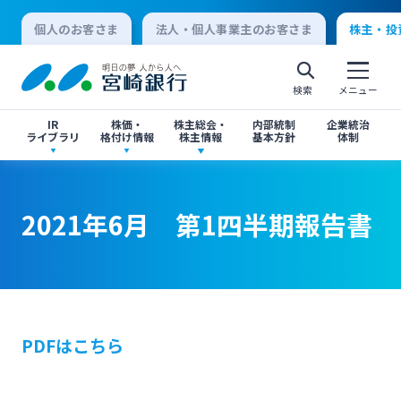
個人のお客さま
法人・個人事業主のお客さま
株主・投
検索
メニュー
IR
株価・
株主総会・
内部統制
企業統治
ライブラリ
格付け情報
株主情報
基本方針
体制
決算短信
株価情報
株主総会のご案内
2021年6月 第1四半期報告書
2021年6月 第1四半期報告書
2021年6月 第1四半期報告書
個人向けインターネットバンキング
有価証券報告書・四半期報告書
格付け情報
中間配当のご案内
閉じる
閉じる
ログオン
IR関連ニュースリリース
閉じる
閉じる
PDFはこちら
法人向けインターネットバンキング
投資家向け説明会資料