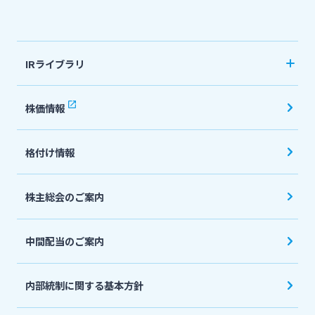
法人・個人事業主のお客さま
IRライブラリ
株主・投資家の皆さま
決算短信
株価情報
有価証券報告書・四半期報告書
宮崎銀行について
格付け情報
IR関連ニュースリリース
会社説明会資料
ニュースリリース一覧
株主総会のご案内
投資家向け説明会資料
中間配当のご案内
採用情報
統合報告書・ディスクロージャー誌
English
内部統制に関する基本方針
お問い合わせ先一覧