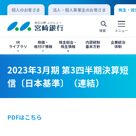
個人のお客さま
法人・個人事業主のお客さま
株主・投
検索
メニュー
IR
株価・
株主総会・
内部統制
企業統治
ライブラリ
格付け情報
株主情報
基本方針
体制
2023年3月期 第3四半期決算短信〔日本基準〕
2023年3月期 第3四半期決算短信〔日本基準〕
決算短信
株価情報
株主総会のご案内
2023年3月期 第3四半期決算短
（連結）
（連結）
個人向けインターネットバンキング
信〔日本基準〕（連結）
有価証券報告書・四半期報告書
格付け情報
中間配当のご案内
ログオン
閉じる
閉じる
IR関連ニュースリリース
閉じる
閉じる
PDFはこちら
法人向けインターネットバンキング
投資家向け説明会資料