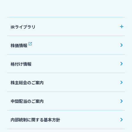
法人・個人事業主のお客さま
IRライブラリ
株主・投資家の皆さま
決算短信
株価情報
有価証券報告書・四半期報告書
宮崎銀行について
格付け情報
IR関連ニュースリリース
会社説明会資料
ニュースリリース一覧
株主総会のご案内
投資家向け説明会資料
中間配当のご案内
採用情報
統合報告書・ディスクロージャー誌
English
内部統制に関する基本方針
お問い合わせ先一覧