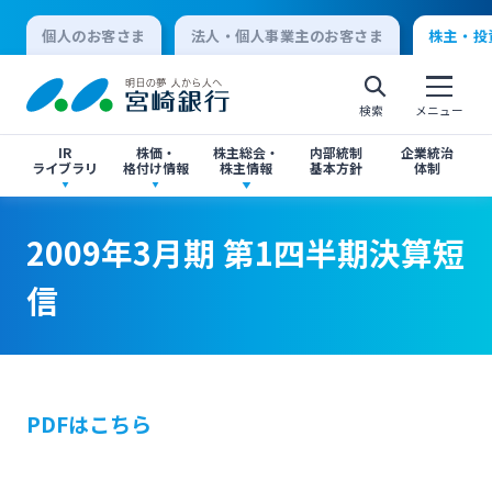
個人のお客さま
法人・個人事業主のお客さま
株主・投
検索
メニュー
IR
株価・
株主総会・
内部統制
企業統治
ライブラリ
格付け情報
株主情報
基本方針
体制
決算短信
株価情報
株主総会のご案内
2009年3月期 第1四半期決算短信
2009年3月期 第1四半期決算短信
2009年3月期 第1四半期決算短
個人向けインターネットバンキング
信
有価証券報告書・四半期報告書
格付け情報
中間配当のご案内
閉じる
閉じる
ログオン
IR関連ニュースリリース
閉じる
閉じる
PDFはこちら
法人向けインターネットバンキング
投資家向け説明会資料