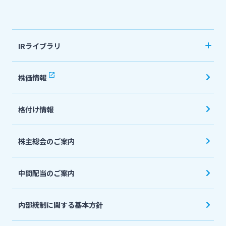
法人・個人事業主のお客さま
IRライブラリ
株主・投資家の皆さま
決算短信
株価情報
有価証券報告書・四半期報告書
宮崎銀行について
格付け情報
IR関連ニュースリリース
会社説明会資料
ニュースリリース一覧
株主総会のご案内
投資家向け説明会資料
中間配当のご案内
採用情報
統合報告書・ディスクロージャー誌
English
内部統制に関する基本方針
お問い合わせ先一覧