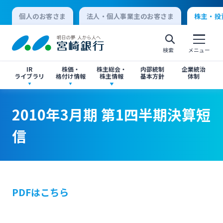
個人のお客さま
法人・個人事業主のお客さま
株主・投
検索
メニュー
IR
株価・
株主総会・
内部統制
企業統治
ライブラリ
格付け情報
株主情報
基本方針
体制
決算短信
株価情報
株主総会のご案内
2010年3月期 第1四半期決算短信
2010年3月期 第1四半期決算短信
2010年3月期 第1四半期決算短
個人向けインターネットバンキング
信
有価証券報告書・四半期報告書
格付け情報
中間配当のご案内
閉じる
閉じる
ログオン
IR関連ニュースリリース
閉じる
閉じる
PDFはこちら
法人向けインターネットバンキング
投資家向け説明会資料