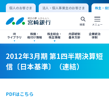
個人のお客さま
法人・個人事業主のお客さま
株主・投
検索
メニュー
IR
株価・
株主総会・
内部統制
企業統治
ライブラリ
格付け情報
株主情報
基本方針
体制
2012年3月期 第1四半期決算短信〔日本基準〕
2012年3月期 第1四半期決算短信〔日本基準〕
決算短信
株価情報
株主総会のご案内
2012年3月期 第1四半期決算短
（連結）
（連結）
個人向けインターネットバンキング
信〔日本基準〕（連結）
有価証券報告書・四半期報告書
格付け情報
中間配当のご案内
ログオン
閉じる
閉じる
IR関連ニュースリリース
閉じる
閉じる
PDFはこちら
法人向けインターネットバンキング
投資家向け説明会資料