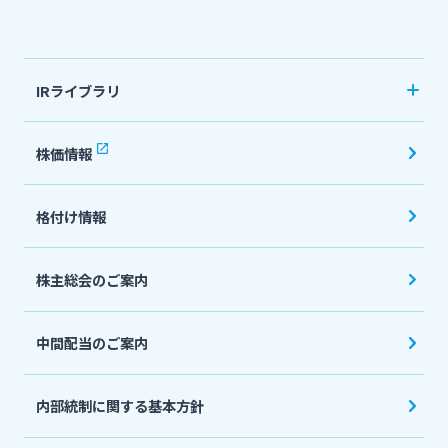
法人・個人事業主のお客さま
IRライブラリ
株主・投資家の皆さま
決算短信
株価情報
有価証券報告書・四半期報告書
宮崎銀行について
格付け情報
IR関連ニュースリリース
会社説明会資料
ニュースリリース一覧
株主総会のご案内
投資家向け説明会資料
中間配当のご案内
採用情報
統合報告書・ディスクロージャー誌
English
内部統制に関する基本方針
お問い合わせ先一覧