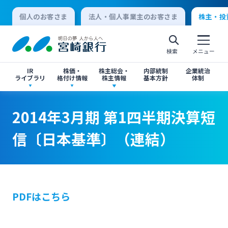
個人のお客さま
法人・個人事業主のお客さま
株主・投
検索
メニュー
IR
株価・
株主総会・
内部統制
企業統治
ライブラリ
格付け情報
株主情報
基本方針
体制
2014年3月期 第1四半期決算短信〔日本基準〕
2014年3月期 第1四半期決算短信〔日本基準〕
決算短信
株価情報
株主総会のご案内
2014年3月期 第1四半期決算短
（連結）
（連結）
個人向けインターネットバンキング
信〔日本基準〕（連結）
有価証券報告書・四半期報告書
格付け情報
中間配当のご案内
ログオン
閉じる
閉じる
IR関連ニュースリリース
閉じる
閉じる
PDFはこちら
法人向けインターネットバンキング
投資家向け説明会資料