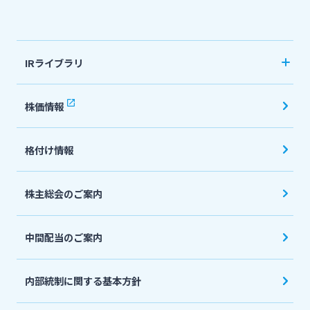
法人・個人事業主のお客さま
IRライブラリ
株主・投資家の皆さま
決算短信
株価情報
有価証券報告書・四半期報告書
宮崎銀行について
格付け情報
IR関連ニュースリリース
会社説明会資料
ニュースリリース一覧
株主総会のご案内
投資家向け説明会資料
中間配当のご案内
採用情報
統合報告書・ディスクロージャー誌
English
内部統制に関する基本方針
お問い合わせ先一覧