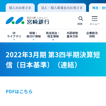
個人のお客さま
法人・個人事業主のお客さま
株主・投
検索
メニュー
IR
株価・
株主総会・
内部統制
企業統治
ライブラリ
格付け情報
株主情報
基本方針
体制
2022年3月期 第3四半期決算短信〔日本基準〕
2022年3月期 第3四半期決算短信〔日本基準〕
決算短信
株価情報
株主総会のご案内
2022年3月期 第3四半期決算短
（連結）
（連結）
個人向けインターネットバンキング
信〔日本基準〕（連結）
有価証券報告書・四半期報告書
格付け情報
中間配当のご案内
ログオン
閉じる
閉じる
IR関連ニュースリリース
閉じる
閉じる
PDFはこちら
法人向けインターネットバンキング
投資家向け説明会資料