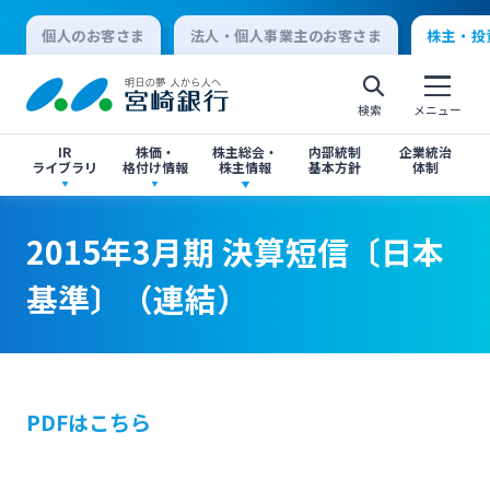
個人のお客さま
法人・個人事業主のお客さま
株主・投
検索
メニュー
IR
株価・
株主総会・
内部統制
企業統治
ライブラリ
格付け情報
株主情報
基本方針
体制
決算短信
株価情報
株主総会のご案内
2015年3月期 決算短信〔日本基準〕（連結）
2015年3月期 決算短信〔日本基準〕（連結）
2015年3月期 決算短信〔日本
個人向けインターネットバンキング
基準〕（連結）
有価証券報告書・四半期報告書
格付け情報
中間配当のご案内
閉じる
閉じる
ログオン
IR関連ニュースリリース
閉じる
閉じる
PDFはこちら
法人向けインターネットバンキング
投資家向け説明会資料