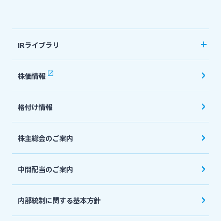
法人・個人事業主のお客さま
IRライブラリ
株主・投資家の皆さま
決算短信
株価情報
有価証券報告書・四半期報告書
宮崎銀行について
格付け情報
IR関連ニュースリリース
会社説明会資料
ニュースリリース一覧
株主総会のご案内
投資家向け説明会資料
中間配当のご案内
採用情報
統合報告書・ディスクロージャー誌
English
内部統制に関する基本方針
お問い合わせ先一覧