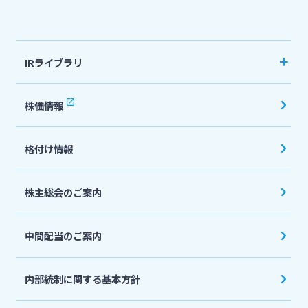
法人・個人事業主のお客さま
IRライブラリ
株主・投資家の皆さま
決算短信
株価情報
有価証券報告書・四半期報告書
宮崎銀行について
格付け情報
IR関連ニュースリリース
会社説明会資料
ニュースリリース一覧
株主総会のご案内
投資家向け説明会資料
中間配当のご案内
採用情報
統合報告書・ディスクロージャー誌
English
内部統制に関する基本方針
お問い合わせ先一覧