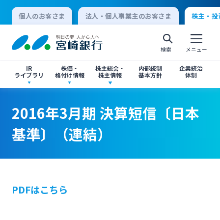
個人のお客さま
法人・個人事業主のお客さま
株主・投
検索
メニュー
IR
株価・
株主総会・
内部統制
企業統治
ライブラリ
格付け情報
株主情報
基本方針
体制
決算短信
株価情報
株主総会のご案内
2016年3月期 決算短信〔日本基準〕（連結）
2016年3月期 決算短信〔日本基準〕（連結）
2016年3月期 決算短信〔日本
個人向けインターネットバンキング
基準〕（連結）
有価証券報告書・四半期報告書
格付け情報
中間配当のご案内
閉じる
閉じる
ログオン
IR関連ニュースリリース
閉じる
閉じる
PDFはこちら
法人向けインターネットバンキング
投資家向け説明会資料