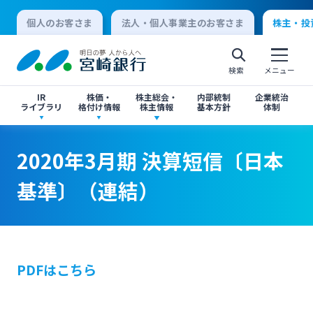
個人のお客さま
法人・個人事業主のお客さま
株主・投
検索
メニュー
IR
株価・
株主総会・
内部統制
企業統治
ライブラリ
格付け情報
株主情報
基本方針
体制
決算短信
株価情報
株主総会のご案内
2020年3月期 決算短信〔日本基準〕（連結）
2020年3月期 決算短信〔日本基準〕（連結）
2020年3月期 決算短信〔日本
個人向けインターネットバンキング
基準〕（連結）
有価証券報告書・四半期報告書
格付け情報
中間配当のご案内
閉じる
閉じる
ログオン
IR関連ニュースリリース
閉じる
閉じる
PDFはこちら
法人向けインターネットバンキング
投資家向け説明会資料