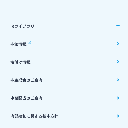
法人・個人事業主のお客さま
IRライブラリ
株主・投資家の皆さま
決算短信
株価情報
有価証券報告書・四半期報告書
宮崎銀行について
格付け情報
IR関連ニュースリリース
会社説明会資料
ニュースリリース一覧
株主総会のご案内
投資家向け説明会資料
中間配当のご案内
採用情報
統合報告書・ディスクロージャー誌
English
内部統制に関する基本方針
お問い合わせ先一覧