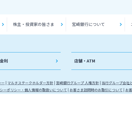
株主・投資家の皆さま
宮崎銀行について
金利
店舗・ATM
シー
マルチステークホルダー方針
宮崎銀行グループ 人権方針
当行グループ会社
シーポリシー・個人情報の取扱いについて
お客さま訪問時のお取引について
お
九州財務局長（登金）第5号 所属協会：日本証券業協会
（代信）第8号 所属信託会社 三井住友信託銀行株式会社
金運営管理業 登録番号 88