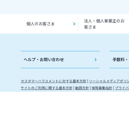
法人・個人事業主のお
個人のお客さま
客さま
ヘルプ・お問い合わせ
手数料・
カスタマーハラスメントに対する基本方針
ソーシャルメディアポリ
サイトのご利用に関する基本方針
勧誘方針
保険募集指針
プライバ
金融取引に関わる方針
金融機関コード：0184 登録金融機関 
株式会社宮崎銀行
信託契約代理業 登録番号 九州財務局長
確定拠出年金運営管理機関登録票 確定拠出年