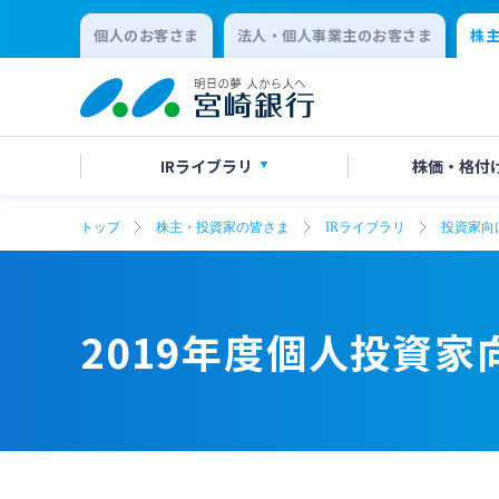
個人のお客さま
法人・個人事業主のお客さま
株
IR
ライブラリ
株価・
格付
トップ
株主・投資家の皆さま
IRライブラリ
投資家向
決算短信
株価情報
株主総会のご案内
2019年度個人投資家向け説明会資料
2019年度個人投資家向け説明会資料
有価証
格付け
中間配
会社説明会資料
統合報告
2019年度個人投資