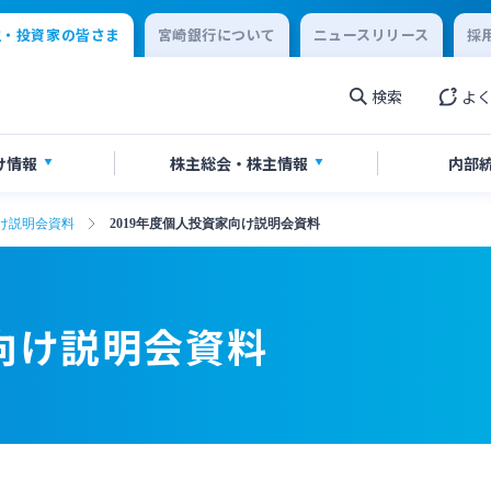
主・投資家の皆さま
宮崎銀行について
ニュースリリース
採
検索
よ
け情報
株主総会・
株主情報
内部
け説明会資料
2019年度個人投資家向け説明会資料
券報告書・四半期報告書
情報
当のご案内
IR関連ニュースリリース
書・ディスクロージャー誌
English
家向け説明会資料
閉じる
閉じる
閉じる
閉じる
閉じる