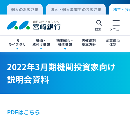
個人のお客さま
法人・個人事業主のお客さま
株主・投
検索
メニュー
IR
株価・
株主総会・
内部統制
企業統治
ライブラリ
格付け情報
株主情報
基本方針
体制
決算短信
株価情報
株主総会のご案内
2022年3月期機関投資家向け説明会資料
2022年3月期機関投資家向け説明会資料
2022年3月期機関投資家向け
個人向けインターネットバンキング
説明会資料
有価証券報告書・四半期報告書
格付け情報
中間配当のご案内
閉じる
閉じる
ログオン
IR関連ニュースリリース
閉じる
閉じる
PDFはこちら
法人向けインターネットバンキング
投資家向け説明会資料