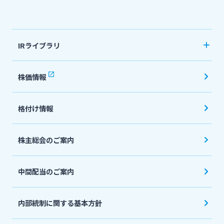
法人・個人事業主のお客さま
IRライブラリ
株主・投資家の皆さま
決算短信
株価情報
有価証券報告書・四半期報告書
宮崎銀行について
格付け情報
IR関連ニュースリリース
会社説明会資料
ニュースリリース一覧
株主総会のご案内
投資家向け説明会資料
中間配当のご案内
採用情報
統合報告書・ディスクロージャー誌
English
内部統制に関する基本方針
お問い合わせ先一覧