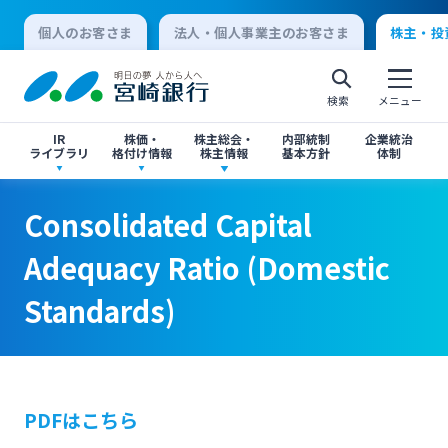
個人のお客さま
法人・個人事業主のお客さま
株主・投
検索
メニュー
IR
株価・
株主総会・
内部統制
企業統治
ライブラリ
格付け情報
株主情報
基本方針
体制
Consolidated Capital Adequacy Ratio
Consolidated Capital Adequacy Ratio
決算短信
株価情報
株主総会のご案内
Consolidated Capital
(Domestic Standards)
(Domestic Standards)
個人向けインターネットバンキング
Adequacy Ratio (Domestic
有価証券報告書・四半期報告書
格付け情報
中間配当のご案内
Standards)
ログオン
閉じる
閉じる
IR関連ニュースリリース
閉じる
閉じる
法人向けインターネットバンキング
PDFはこちら
投資家向け説明会資料