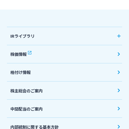
法人・個人事業主のお客さま
IRライブラリ
株主・投資家の皆さま
決算短信
株価情報
宮崎銀行について
有価証券報告書・四半期報告書
格付け情報
IR関連ニュースリリース
ニュースリリース一覧
会社説明会資料
株主総会のご案内
採用情報
投資家向け説明会資料
中間配当のご案内
統合報告書・ディスクロージャー誌
お問い合わせ先一覧
English
内部統制に関する基本方針