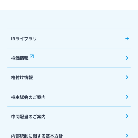
法人・個人事業主のお客さま
IRライブラリ
株主・投資家の皆さま
決算短信
株価情報
宮崎銀行について
有価証券報告書・四半期報告書
格付け情報
IR関連ニュースリリース
ニュースリリース一覧
会社説明会資料
株主総会のご案内
採用情報
投資家向け説明会資料
中間配当のご案内
統合報告書・ディスクロージャー誌
お問い合わせ先一覧
English
内部統制に関する基本方針