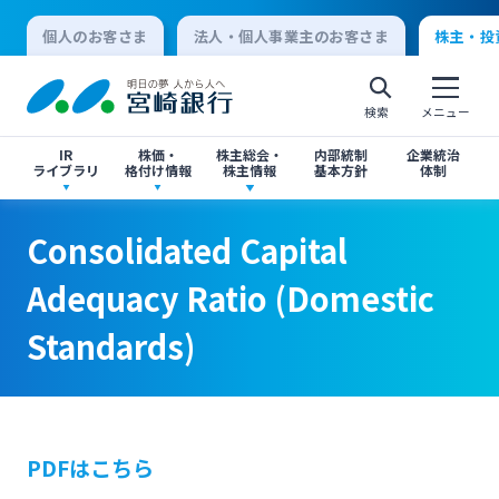
個人のお客さま
法人・個人事業主のお客さま
株主・投
検索
メニュー
IR
株価・
株主総会・
内部統制
企業統治
ライブラリ
格付け情報
株主情報
基本方針
体制
Consolidated Capital Adequacy Ratio
Consolidated Capital Adequacy Ratio
決算短信
株価情報
株主総会のご案内
Consolidated Capital
(Domestic Standards)
(Domestic Standards)
個人向けインターネットバンキング
Adequacy Ratio (Domestic
有価証券報告書・四半期報告書
格付け情報
中間配当のご案内
Standards)
ログオン
閉じる
閉じる
IR関連ニュースリリース
閉じる
閉じる
法人向けインターネットバンキング
PDFはこちら
投資家向け説明会資料