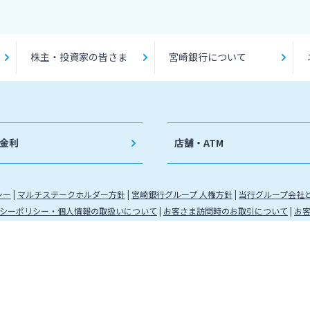
株主・投資家の皆さま
宮崎銀行について
金利
店舗・ATM
シー
マルチステークホルダー方針
宮崎銀行グループ 人権方針
当行グループ会社
シーポリシー・個人情報の取扱いについて
お客さま訪問時のお取引について
お
九州財務局長（登金）第5号 所属協会：日本証券業協会
（代信）第8号 所属信託会社 三井住友信託銀行株式会社
金運営管理業 登録番号 88