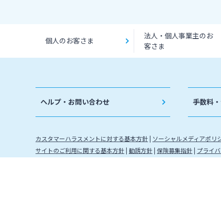
法人・個人事業主のお
個人のお客さま
客さま
ヘルプ・お問い合わせ
手数料・
カスタマーハラスメントに対する基本方針
ソーシャルメディアポリ
サイトのご利用に関する基本方針
勧誘方針
保険募集指針
プライバ
金融取引に関わる方針
金融機関コード：0184 登録金融機関 
株式会社宮崎銀行
信託契約代理業 登録番号 九州財務局長
確定拠出年金運営管理機関登録票 確定拠出年