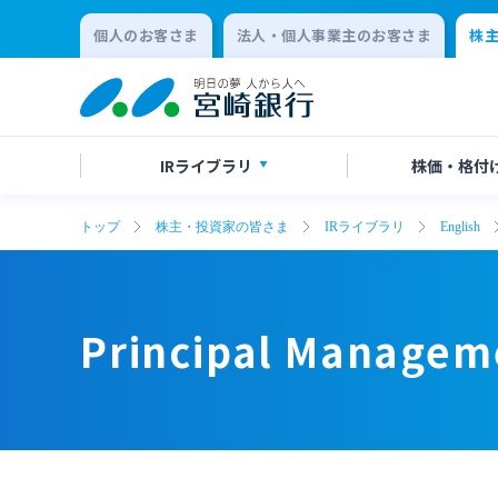
個人のお客さま
法人・個人事業主のお客さま
株
IR
ライブラリ
株価・
格付
トップ
株主・投資家の皆さま
IRライブラリ
English
決算短信
株価情報
株主総会のご案内
Principal Management Indicators
Principal Management Indicators
有価証
格付け
中間配
(Non-Consolidated)
(Non-Consolidated)
会社説明会資料
統合報告
Principal Manageme