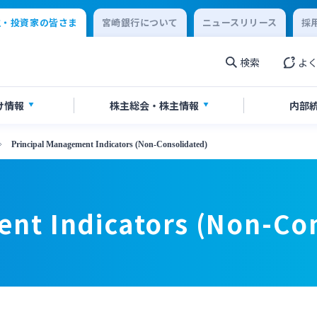
主・投資家の皆さま
宮崎銀行について
ニュースリリース
採
検索
よ
け情報
株主総会・
株主情報
内部
Principal Management Indicators (Non-Consolidated)
券報告書・四半期報告書
情報
当のご案内
IR関連ニュースリリース
書・ディスクロージャー誌
English
nt Indicators (Non-Co
閉じる
閉じる
閉じる
閉じる
閉じる