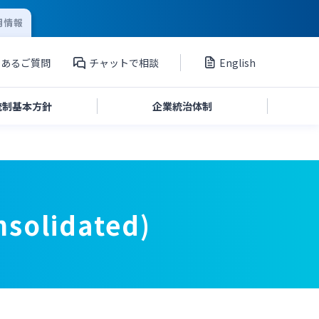
用情報
くあるご質問
チャットで相談
English
統制
基本方針
企業統治
体制
投資家向け説明会資料
nsolidated)