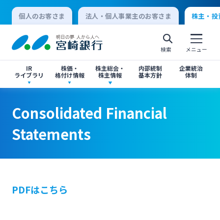
個人のお客さま
法人・個人事業主のお客さま
株主・投
検索
メニュー
IR
株価・
株主総会・
内部統制
企業統治
ライブラリ
格付け情報
株主情報
基本方針
体制
決算短信
株価情報
株主総会のご案内
Consolidated Financial Statements
Consolidated Financial Statements
Consolidated Financial
個人向けインターネットバンキング
Statements
有価証券報告書・四半期報告書
格付け情報
中間配当のご案内
閉じる
閉じる
ログオン
IR関連ニュースリリース
閉じる
閉じる
PDFはこちら
法人向けインターネットバンキング
投資家向け説明会資料