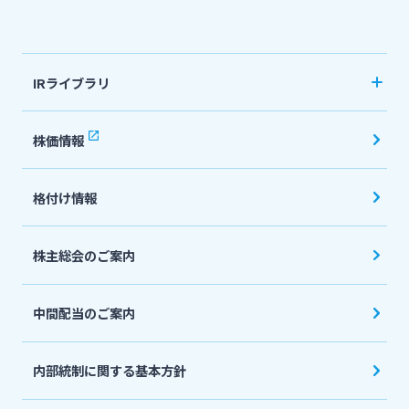
法人・個人事業主のお客さま
IRライブラリ
株主・投資家の皆さま
決算短信
株価情報
有価証券報告書・四半期報告書
宮崎銀行について
格付け情報
IR関連ニュースリリース
会社説明会資料
ニュースリリース一覧
株主総会のご案内
投資家向け説明会資料
中間配当のご案内
採用情報
統合報告書・ディスクロージャー誌
English
内部統制に関する基本方針
お問い合わせ先一覧