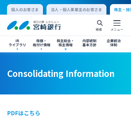
個人のお客さま
法人・個人事業主のお客さま
株主・投
検索
メニュー
IR
株価・
株主総会・
内部統制
企業統治
ライブラリ
格付け情報
株主情報
基本方針
体制
決算短信
株価情報
株主総会のご案内
Consolidating Information
Consolidating Information
Consolidating Information
個人向けインターネットバンキング
有価証券報告書・四半期報告書
格付け情報
中間配当のご案内
閉じる
閉じる
ログオン
IR関連ニュースリリース
閉じる
閉じる
PDFはこちら
法人向けインターネットバンキング
投資家向け説明会資料