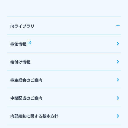
法人・個人事業主のお客さま
IRライブラリ
株主・投資家の皆さま
決算短信
株価情報
有価証券報告書・四半期報告書
宮崎銀行について
格付け情報
IR関連ニュースリリース
会社説明会資料
ニュースリリース一覧
株主総会のご案内
投資家向け説明会資料
中間配当のご案内
採用情報
統合報告書・ディスクロージャー誌
English
内部統制に関する基本方針
お問い合わせ先一覧