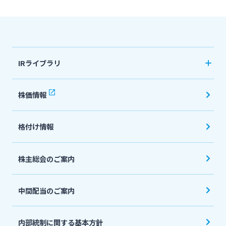
法人・個人事業主のお客さま
IRライブラリ
株主・投資家の皆さま
決算短信
株価情報
宮崎銀行について
有価証券報告書・四半期報告書
格付け情報
IR関連ニュースリリース
ニュースリリース一覧
会社説明会資料
株主総会のご案内
採用情報
投資家向け説明会資料
中間配当のご案内
統合報告書・ディスクロージャー誌
お問い合わせ先一覧
English
内部統制に関する基本方針