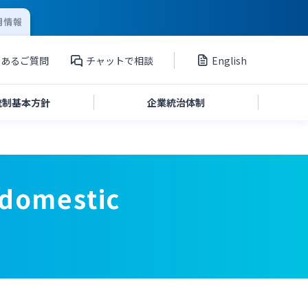
用情報
くあるご質問
チャットで相談
English
統制
基本方針
企業統治
体制
投資家向け説明会資料
(domestic