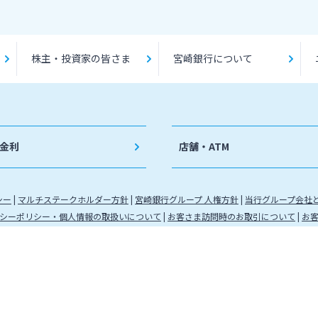
株主・投資家の皆さま
宮崎銀行について
金利
店舗・ATM
シー
マルチステークホルダー方針
宮崎銀行グループ 人権方針
当行グループ会社
シーポリシー・個人情報の取扱いについて
お客さま訪問時のお取引について
お
九州財務局長（登金）第5号 所属協会：日本証券業協会
（代信）第8号 所属信託会社 三井住友信託銀行株式会社
金運営管理業 登録番号 88