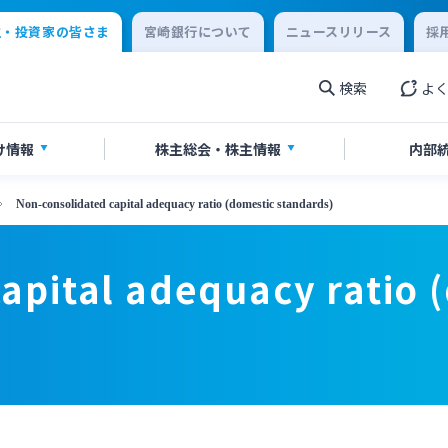
主・投資家の皆さま
宮崎銀行について
ニュースリリース
採
検索
よ
け情報
株主総会・
株主情報
内部
Non-consolidated capital adequacy ratio (domestic standards)
券報告書・四半期報告書
情報
当のご案内
IR関連ニュースリリース
apital adequacy ratio 
書・ディスクロージャー誌
English
閉じる
閉じる
閉じる
閉じる
閉じる