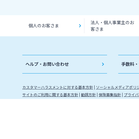
法人・個人事業主のお
個人のお客さま
客さま
ヘルプ・お問い合わせ
手数料・
カスタマーハラスメントに対する基本方針
ソーシャルメディアポリ
サイトのご利用に関する基本方針
勧誘方針
保険募集指針
プライバ
金融取引に関わる方針
金融機関コード：0184 登録金融機関 
株式会社宮崎銀行
信託契約代理業 登録番号 九州財務局長
確定拠出年金運営管理機関登録票 確定拠出年