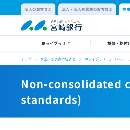
個人のお客さま
法人・個人事業主のお客さま
株
IR
ライブラリ
株価・
格付
トップ
株主・投資家の皆さま
IRライブラリ
English
決算短信
株価情報
株主総会のご案内
Non-consolidated capital
Non-consolidated capital
有価証
格付け
中間配
adequacy ratio (domestic
adequacy ratio (domestic
Non-consolidated c
standards)
standards)
会社説明会資料
統合報告
standards)