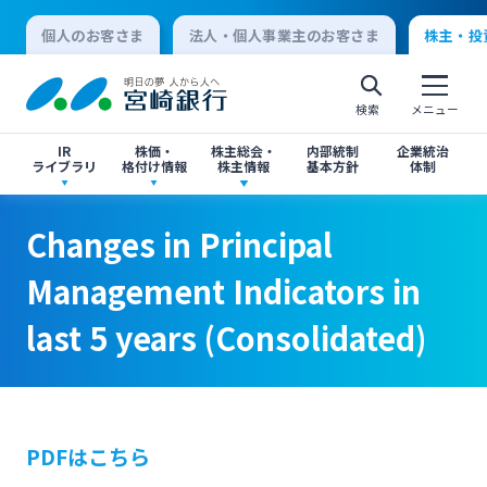
個人のお客さま
法人・個人事業主のお客さま
株主・投
検索
メニュー
IR
株価・
株主総会・
内部統制
企業統治
ライブラリ
格付け情報
株主情報
基本方針
体制
Changes in Principal Management
Changes in Principal Management
決算短信
株価情報
株主総会のご案内
Changes in Principal
Indicators in last 5 years (Consolidated)
Indicators in last 5 years (Consolidated)
個人向けインターネットバンキング
Management Indicators in
有価証券報告書・四半期報告書
格付け情報
中間配当のご案内
last 5 years (Consolidated)
ログオン
閉じる
閉じる
IR関連ニュースリリース
閉じる
閉じる
法人向けインターネットバンキング
PDFはこちら
投資家向け説明会資料