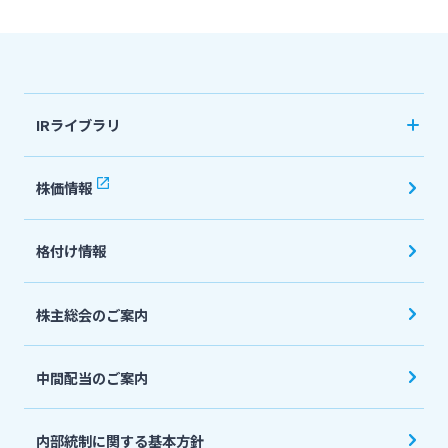
法人・個人事業主のお客さま
IRライブラリ
株主・投資家の皆さま
決算短信
株価情報
宮崎銀行について
有価証券報告書・四半期報告書
格付け情報
IR関連ニュースリリース
ニュースリリース一覧
会社説明会資料
株主総会のご案内
採用情報
投資家向け説明会資料
中間配当のご案内
統合報告書・ディスクロージャー誌
お問い合わせ先一覧
English
内部統制に関する基本方針