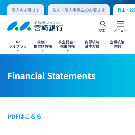
個人のお客さま
法人・個人事業主のお客さま
株主・投
検索
メニュー
IR
株価・
株主総会・
内部統制
企業統治
ライブラリ
格付け情報
株主情報
基本方針
体制
決算短信
株価情報
株主総会のご案内
Financial Statements
Financial Statements
Financial Statements
個人向けインターネットバンキング
有価証券報告書・四半期報告書
格付け情報
中間配当のご案内
閉じる
閉じる
ログオン
IR関連ニュースリリース
閉じる
閉じる
PDFはこちら
法人向けインターネットバンキング
投資家向け説明会資料