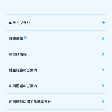
法人・個人事業主のお客さま
IRライブラリ
株主・投資家の皆さま
決算短信
株価情報
有価証券報告書・四半期報告書
宮崎銀行について
格付け情報
IR関連ニュースリリース
会社説明会資料
ニュースリリース一覧
株主総会のご案内
投資家向け説明会資料
中間配当のご案内
採用情報
統合報告書・ディスクロージャー誌
English
内部統制に関する基本方針
お問い合わせ先一覧