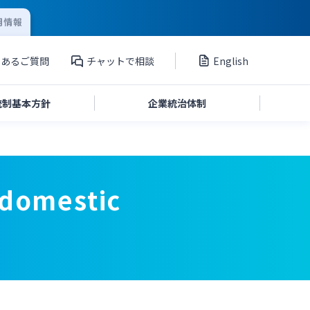
用情報
くあるご質問
チャットで相談
English
統制
基本方針
企業統治
体制
投資家向け説明会資料
(domestic