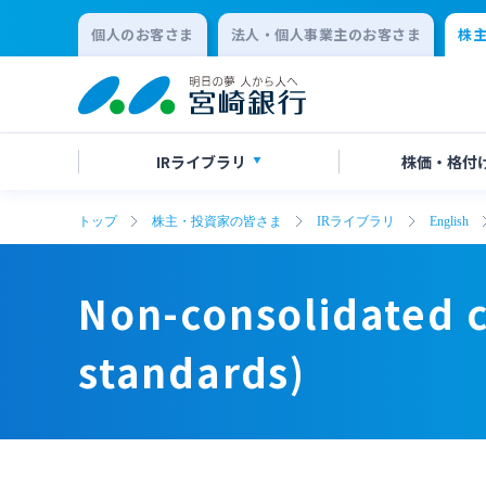
個人のお客さま
法人・個人事業主のお客さま
株
IR
ライブラリ
株価・
格付
トップ
株主・投資家の皆さま
IRライブラリ
English
決算短信
株価情報
株主総会のご案内
Non-consolidated capital
Non-consolidated capital
有価証
格付け
中間配
adequacy ratio (domestic
adequacy ratio (domestic
Non-consolidated c
standards)
standards)
会社説明会資料
統合報告
standards)