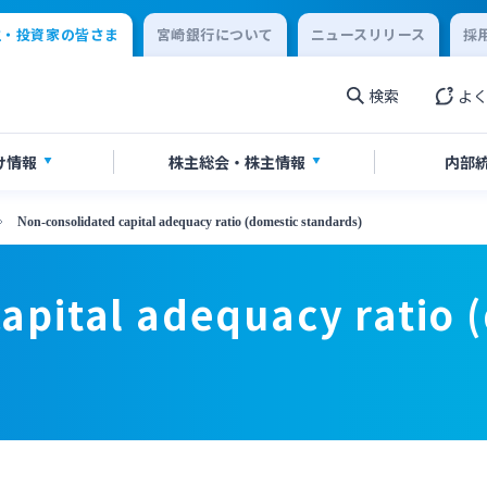
主・投資家の皆さま
宮崎銀行について
ニュースリリース
採
検索
よ
け情報
株主総会・
株主情報
内部
Non-consolidated capital adequacy ratio (domestic standards)
券報告書・四半期報告書
情報
当のご案内
IR関連ニュースリリース
apital adequacy ratio 
書・ディスクロージャー誌
English
閉じる
閉じる
閉じる
閉じる
閉じる