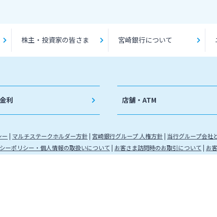
株主・投資家の皆さま
宮崎銀行について
金利
店舗・ATM
シー
マルチステークホルダー方針
宮崎銀行グループ 人権方針
当行グループ会社
シーポリシー・個人情報の取扱いについて
お客さま訪問時のお取引について
お
九州財務局長（登金）第5号 所属協会：日本証券業協会
（代信）第8号 所属信託会社 三井住友信託銀行株式会社
金運営管理業 登録番号 88