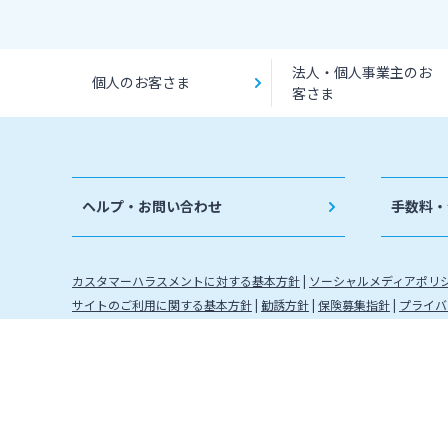
法人・個人事業主のお
個人のお客さま
客さま
ヘルプ・お問い合わせ
手数料・
カスタマーハラスメントに対する基本方針
ソーシャルメディアポリ
サイトのご利用に関する基本方針
勧誘方針
保険募集指針
プライバ
金融取引に関わる方針
金融機関コード：0184 登録金融機関 
株式会社宮崎銀行
信託契約代理業 登録番号 九州財務局長
確定拠出年金運営管理機関登録票 確定拠出年