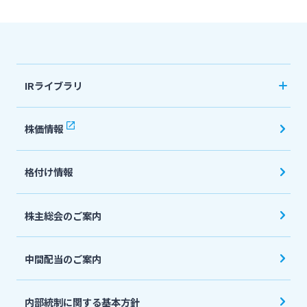
法人・個人事業主のお客さま
IRライブラリ
株主・投資家の皆さま
決算短信
株価情報
宮崎銀行について
有価証券報告書・四半期報告書
格付け情報
IR関連ニュースリリース
ニュースリリース一覧
会社説明会資料
株主総会のご案内
採用情報
投資家向け説明会資料
中間配当のご案内
統合報告書・ディスクロージャー誌
お問い合わせ先一覧
English
内部統制に関する基本方針