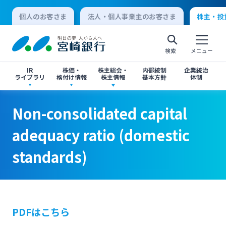
個人のお客さま
法人・個人事業主のお客さま
株主・投
検索
メニュー
IR
株価・
株主総会・
内部統制
企業統治
ライブラリ
格付け情報
株主情報
基本方針
体制
Non-consolidated capital adequacy ratio
Non-consolidated capital adequacy ratio
決算短信
株価情報
株主総会のご案内
Non-consolidated capital
(domestic standards)
(domestic standards)
個人向けインターネットバンキング
adequacy ratio (domestic
有価証券報告書・四半期報告書
格付け情報
中間配当のご案内
standards)
ログオン
閉じる
閉じる
IR関連ニュースリリース
閉じる
閉じる
法人向けインターネットバンキング
PDFはこちら
投資家向け説明会資料