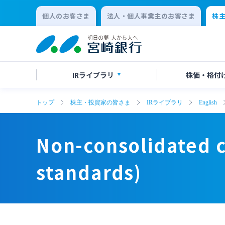
個人のお客さま
法人・個人事業主のお客さま
株
IR
ライブラリ
株価・
格付
トップ
株主・投資家の皆さま
IRライブラリ
English
決算短信
株価情報
株主総会のご案内
Non-consolidated capital
Non-consolidated capital
有価証
格付け
中間配
adequacy ratio (domestic
adequacy ratio (domestic
Non-consolidated c
standards)
standards)
会社説明会資料
統合報告
standards)