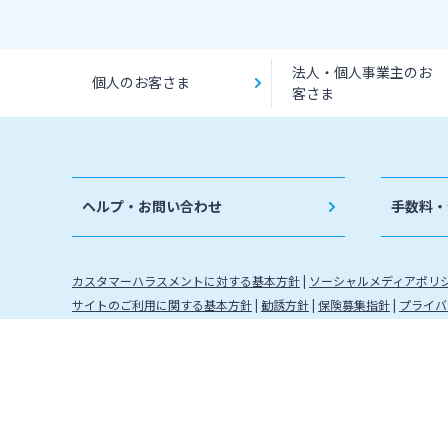
法人・個人事業主のお
個人のお客さま
客さま
ヘルプ・お問い合わせ
手数料・
カスタマーハラスメントに対する基本方針
ソーシャルメディアポリ
サイトのご利用に関する基本方針
勧誘方針
保険募集指針
プライバ
金融取引に関わる方針
金融機関コード：0184 登録金融機関 
株式会社宮崎銀行
信託契約代理業 登録番号 九州財務局長
確定拠出年金運営管理機関登録票 確定拠出年