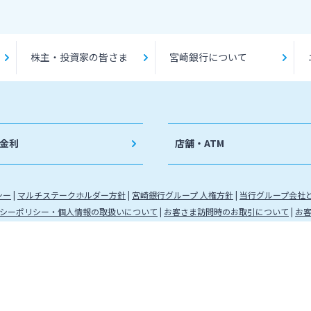
株主・投資家の皆さま
宮崎銀行について
金利
店舗・ATM
シー
マルチステークホルダー方針
宮崎銀行グループ 人権方針
当行グループ会社
シーポリシー・個人情報の取扱いについて
お客さま訪問時のお取引について
お
九州財務局長（登金）第5号 所属協会：日本証券業協会
（代信）第8号 所属信託会社 三井住友信託銀行株式会社
金運営管理業 登録番号 88