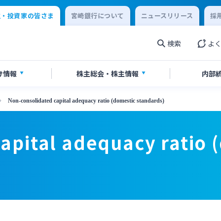
主・投資家の皆さま
宮崎銀行について
ニュースリリース
採
検索
よ
け情報
株主総会・
株主情報
内部
Non-consolidated capital adequacy ratio (domestic standards)
券報告書・四半期報告書
情報
当のご案内
IR関連ニュースリリース
apital adequacy ratio 
書・ディスクロージャー誌
English
閉じる
閉じる
閉じる
閉じる
閉じる