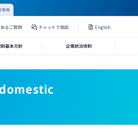
用情報
くあるご質問
チャットで相談
English
統制
基本方針
企業統治
体制
投資家向け説明会資料
(domestic