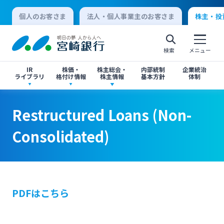
個人のお客さま
法人・個人事業主のお客さま
株主・投
検索
メニュー
IR
株価・
株主総会・
内部統制
企業統治
ライブラリ
格付け情報
株主情報
基本方針
体制
決算短信
株価情報
株主総会のご案内
Restructured Loans (Non-Consolidated)
Restructured Loans (Non-Consolidated)
Restructured Loans (Non-
個人向けインターネットバンキング
Consolidated)
有価証券報告書・四半期報告書
格付け情報
中間配当のご案内
閉じる
閉じる
ログオン
IR関連ニュースリリース
閉じる
閉じる
PDFはこちら
法人向けインターネットバンキング
投資家向け説明会資料