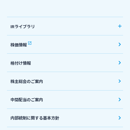
法人・個人事業主のお客さま
IRライブラリ
株主・投資家の皆さま
決算短信
株価情報
有価証券報告書・四半期報告書
宮崎銀行について
格付け情報
IR関連ニュースリリース
会社説明会資料
ニュースリリース一覧
株主総会のご案内
投資家向け説明会資料
中間配当のご案内
採用情報
統合報告書・ディスクロージャー誌
English
内部統制に関する基本方針
お問い合わせ先一覧