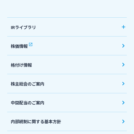
法人・個人事業主のお客さま
IRライブラリ
株主・投資家の皆さま
決算短信
株価情報
有価証券報告書・四半期報告書
宮崎銀行について
格付け情報
IR関連ニュースリリース
会社説明会資料
ニュースリリース一覧
株主総会のご案内
投資家向け説明会資料
中間配当のご案内
採用情報
統合報告書・ディスクロージャー誌
English
内部統制に関する基本方針
お問い合わせ先一覧