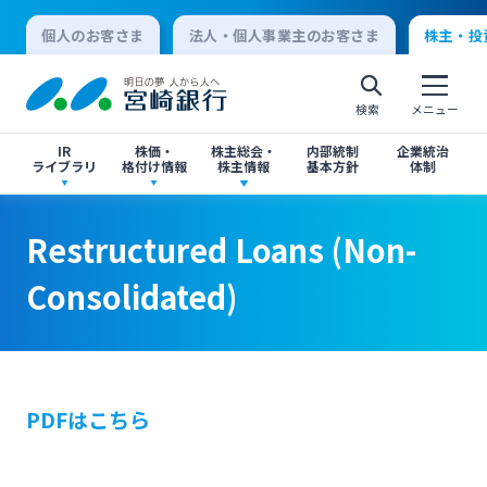
個人のお客さま
法人・個人事業主のお客さま
株主・投
検索
メニュー
IR
株価・
株主総会・
内部統制
企業統治
ライブラリ
格付け情報
株主情報
基本方針
体制
決算短信
株価情報
株主総会のご案内
Restructured Loans (Non-Consolidated)
Restructured Loans (Non-Consolidated)
Restructured Loans (Non-
個人向けインターネットバンキング
Consolidated)
有価証券報告書・四半期報告書
格付け情報
中間配当のご案内
閉じる
閉じる
ログオン
IR関連ニュースリリース
閉じる
閉じる
PDFはこちら
法人向けインターネットバンキング
投資家向け説明会資料