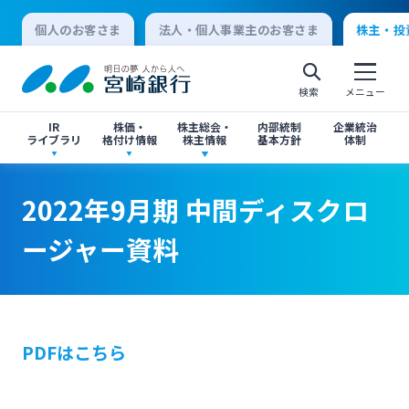
個人のお客さま
法人・個人事業主のお客さま
株主・投
検索
メニュー
IR
株価・
株主総会・
内部統制
企業統治
ライブラリ
格付け情報
株主情報
基本方針
体制
決算短信
株価情報
株主総会のご案内
2022年9月期 中間ディスクロージャー資料
2022年9月期 中間ディスクロージャー資料
2022年9月期 中間ディスクロ
個人向けインターネットバンキング
ージャー資料
有価証券報告書・四半期報告書
格付け情報
中間配当のご案内
閉じる
閉じる
ログオン
IR関連ニュースリリース
閉じる
閉じる
PDFはこちら
法人向けインターネットバンキング
投資家向け説明会資料