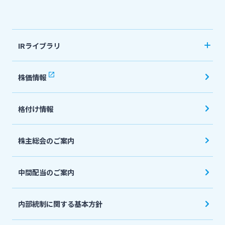
法人・個人事業主のお客さま
IRライブラリ
株主・投資家の皆さま
決算短信
株価情報
有価証券報告書・四半期報告書
宮崎銀行について
格付け情報
IR関連ニュースリリース
会社説明会資料
ニュースリリース一覧
株主総会のご案内
投資家向け説明会資料
中間配当のご案内
採用情報
統合報告書・ディスクロージャー誌
English
内部統制に関する基本方針
お問い合わせ先一覧