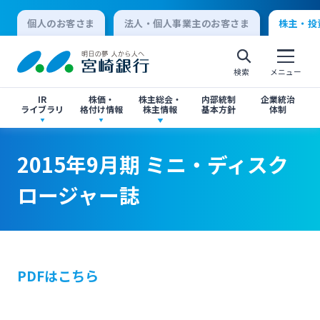
個人のお客さま
法人・個人事業主のお客さま
株主・投
検索
メニュー
IR
株価・
株主総会・
内部統制
企業統治
ライブラリ
格付け情報
株主情報
基本方針
体制
決算短信
株価情報
株主総会のご案内
2015年9月期 ミニ・ディスクロージャー誌
2015年9月期 ミニ・ディスクロージャー誌
2015年9月期 ミニ・ディスク
個人向けインターネットバンキング
ロージャー誌
有価証券報告書・四半期報告書
格付け情報
中間配当のご案内
閉じる
閉じる
ログオン
IR関連ニュースリリース
閉じる
閉じる
PDFはこちら
法人向けインターネットバンキング
投資家向け説明会資料