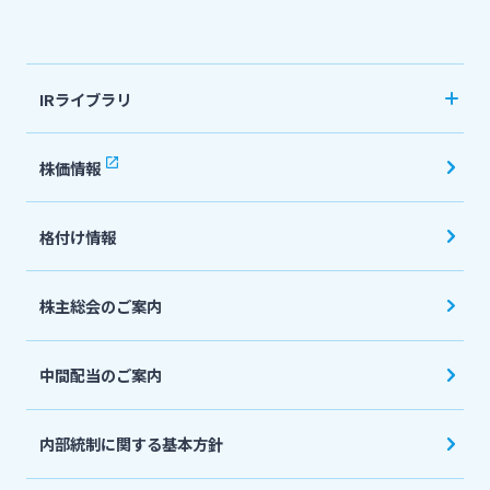
法人・個人事業主のお客さま
IRライブラリ
株主・投資家の皆さま
決算短信
株価情報
有価証券報告書・四半期報告書
宮崎銀行について
格付け情報
IR関連ニュースリリース
会社説明会資料
ニュースリリース一覧
株主総会のご案内
投資家向け説明会資料
中間配当のご案内
採用情報
統合報告書・ディスクロージャー誌
English
内部統制に関する基本方針
お問い合わせ先一覧