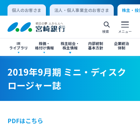
個人のお客さま
法人・個人事業主のお客さま
株主・投
検索
メニュー
IR
株価・
株主総会・
内部統制
企業統治
ライブラリ
格付け情報
株主情報
基本方針
体制
決算短信
株価情報
株主総会のご案内
2019年9月期 ミニ・ディスクロージャー誌
2019年9月期 ミニ・ディスクロージャー誌
2019年9月期 ミニ・ディスク
個人向けインターネットバンキング
ロージャー誌
有価証券報告書・四半期報告書
格付け情報
中間配当のご案内
閉じる
閉じる
ログオン
IR関連ニュースリリース
閉じる
閉じる
PDFはこちら
法人向けインターネットバンキング
投資家向け説明会資料