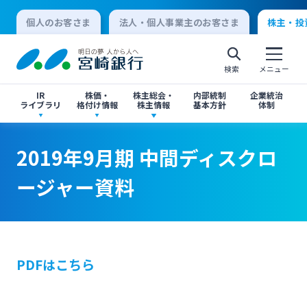
個人のお客さま
法人・個人事業主のお客さま
株主・投
検索
メニュー
IR
株価・
株主総会・
内部統制
企業統治
ライブラリ
格付け情報
株主情報
基本方針
体制
決算短信
株価情報
株主総会のご案内
2019年9月期 中間ディスクロージャー資料
2019年9月期 中間ディスクロージャー資料
2019年9月期 中間ディスクロ
個人向けインターネットバンキング
ージャー資料
有価証券報告書・四半期報告書
格付け情報
中間配当のご案内
閉じる
閉じる
ログオン
IR関連ニュースリリース
閉じる
閉じる
PDFはこちら
法人向けインターネットバンキング
投資家向け説明会資料