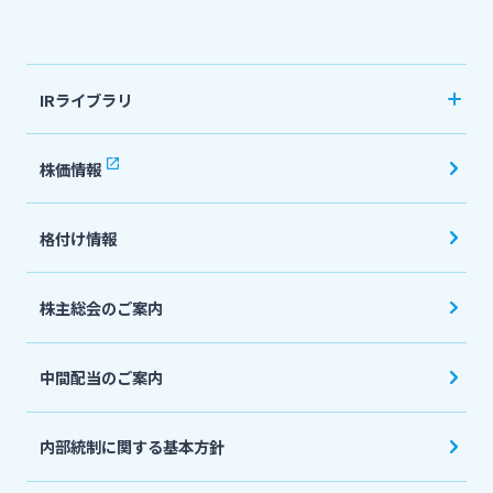
法人・個人事業主のお客さま
IRライブラリ
株主・投資家の皆さま
決算短信
株価情報
有価証券報告書・四半期報告書
宮崎銀行について
格付け情報
IR関連ニュースリリース
会社説明会資料
ニュースリリース一覧
株主総会のご案内
投資家向け説明会資料
中間配当のご案内
採用情報
統合報告書・ディスクロージャー誌
English
内部統制に関する基本方針
お問い合わせ先一覧