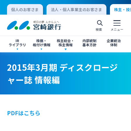
個人のお客さま
法人・個人事業主のお客さま
株主・投
検索
メニュー
IR
株価・
株主総会・
内部統制
企業統治
ライブラリ
格付け情報
株主情報
基本方針
体制
決算短信
株価情報
株主総会のご案内
2015年3月期 ディスクロージャー誌 情報編
2015年3月期 ディスクロージャー誌 情報編
2015年3月期 ディスクロージ
個人向けインターネットバンキング
ャー誌 情報編
有価証券報告書・四半期報告書
格付け情報
中間配当のご案内
閉じる
閉じる
ログオン
IR関連ニュースリリース
閉じる
閉じる
PDFはこちら
法人向けインターネットバンキング
投資家向け説明会資料