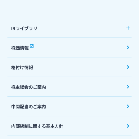
法人・個人事業主のお客さま
IRライブラリ
株主・投資家の皆さま
決算短信
株価情報
有価証券報告書・四半期報告書
宮崎銀行について
格付け情報
IR関連ニュースリリース
会社説明会資料
ニュースリリース一覧
株主総会のご案内
投資家向け説明会資料
中間配当のご案内
採用情報
統合報告書・ディスクロージャー誌
English
内部統制に関する基本方針
お問い合わせ先一覧