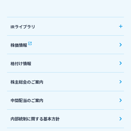
法人・個人事業主のお客さま
IRライブラリ
株主・投資家の皆さま
決算短信
株価情報
有価証券報告書・四半期報告書
宮崎銀行について
格付け情報
IR関連ニュースリリース
会社説明会資料
ニュースリリース一覧
株主総会のご案内
投資家向け説明会資料
中間配当のご案内
採用情報
統合報告書・ディスクロージャー誌
English
内部統制に関する基本方針
お問い合わせ先一覧