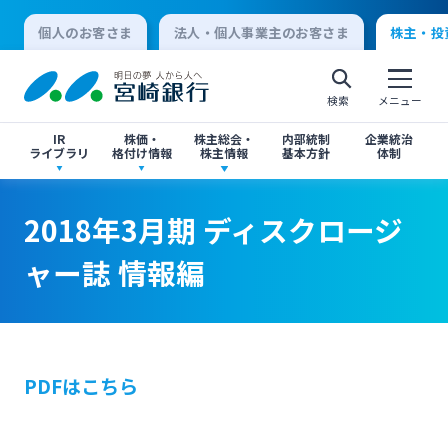
個人のお客さま
法人・個人事業主のお客さま
株主・投
検索
メニュー
IR
株価・
株主総会・
内部統制
企業統治
ライブラリ
格付け情報
株主情報
基本方針
体制
決算短信
株価情報
株主総会のご案内
2018年3月期 ディスクロージャー誌 情報編
2018年3月期 ディスクロージャー誌 情報編
2018年3月期 ディスクロージ
個人向けインターネットバンキング
ャー誌 情報編
有価証券報告書・四半期報告書
格付け情報
中間配当のご案内
閉じる
閉じる
ログオン
IR関連ニュースリリース
閉じる
閉じる
PDFはこちら
法人向けインターネットバンキング
投資家向け説明会資料