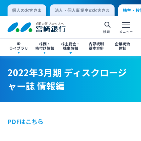
個人のお客さま
法人・個人事業主のお客さま
株主・投
検索
メニュー
IR
株価・
株主総会・
内部統制
企業統治
ライブラリ
格付け情報
株主情報
基本方針
体制
決算短信
株価情報
株主総会のご案内
2022年3月期 ディスクロージャー誌 情報編
2022年3月期 ディスクロージャー誌 情報編
2022年3月期 ディスクロージ
個人向けインターネットバンキング
ャー誌 情報編
有価証券報告書・四半期報告書
格付け情報
中間配当のご案内
閉じる
閉じる
ログオン
IR関連ニュースリリース
閉じる
閉じる
PDFはこちら
法人向けインターネットバンキング
投資家向け説明会資料