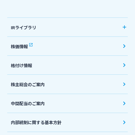
法人・個人事業主のお客さま
IRライブラリ
株主・投資家の皆さま
決算短信
株価情報
有価証券報告書・四半期報告書
宮崎銀行について
格付け情報
IR関連ニュースリリース
会社説明会資料
ニュースリリース一覧
株主総会のご案内
投資家向け説明会資料
中間配当のご案内
採用情報
統合報告書・ディスクロージャー誌
English
内部統制に関する基本方針
お問い合わせ先一覧